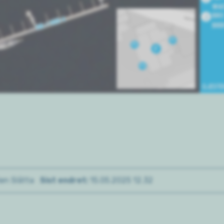
en Slåtta
Sist endret
15.05.2025 12.32