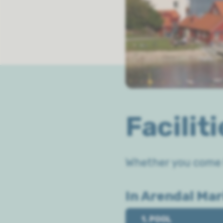
Facilit
Whether you come b
In Arendal Mar
1. POOL