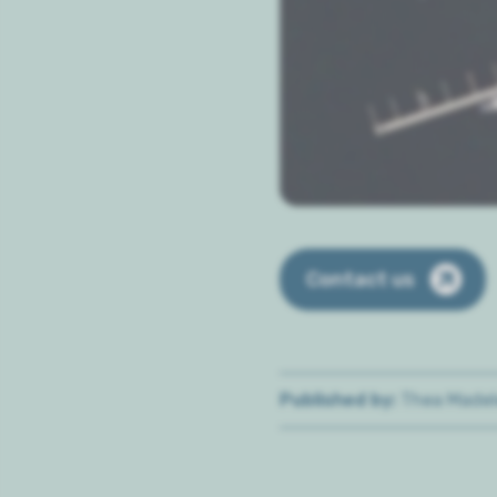
Contact us
Published by
Thea Madel