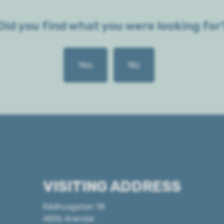
Did you find what you were looking for
Yes
No
VISITING ADDRESS
Rådhusgaten 18
4836 Arendal