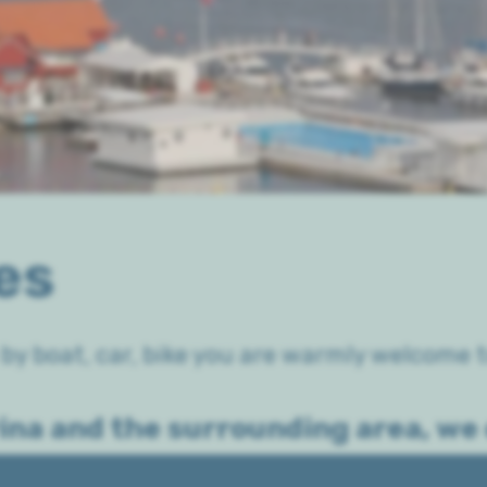
ies
y boat, car, bike you are warmly welcome t
ina and the surrounding area, we 