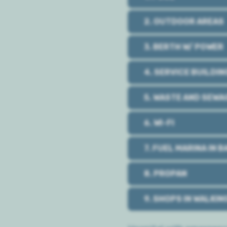
2. OUTDOOR AREAS
3. BERTH W/ POWER
4. SERVICE BUILDIN
5. WASTE AND SEWA
6. WI-FI
7. FUEL MARINA IN 
8. PROPAN
9. SHOPS IN WALKIN