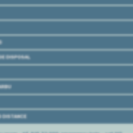
G
GE DISPOSAL
BARBU
G DISTANCE