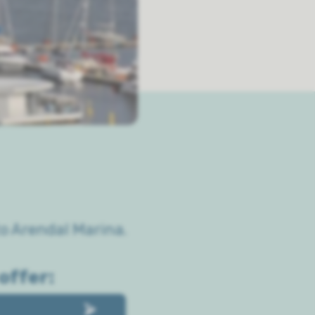
o Arendal Marina.
offer: