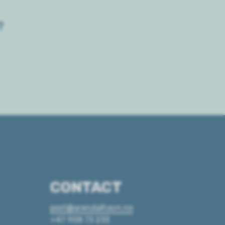
?
CONTACT
post@arendalhavn.no
+47 908 73 233