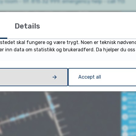
 room - tlf. 815 32 999; emergency help - call 113
Details
ttstedet skal fungere og være trygt. Noen er teknisk nødven
ler inn data om statistikk og brukeradferd. Da hjelper du os
Accept all